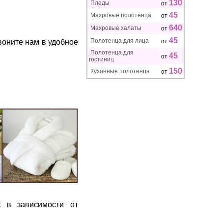
130
Пледы
от
45
Махровые полотенца
от
640
Махровые халаты
от
45
Полотенца для лица
воните нам в удобное
от
Полотенца для
45
от
гостиниц
150
Кухонные полотенца
от
к в зависимости от