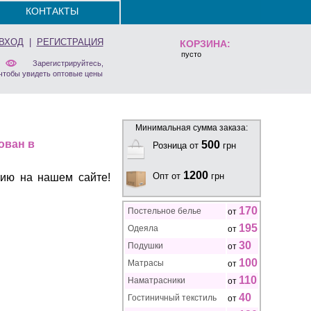
КОНТАКТЫ
ВХОД
|
РЕГИСТРАЦИЯ
КОРЗИНА:
пусто
Зарегистрируйтесь,
чтобы увидеть оптовые цены
Минимальная сумма заказа:
ован в
500
Розница от
грн
1200
Опт от
грн
цию на нашем сайте!
170
Постельное белье
от
195
Одеяла
от
30
Подушки
от
100
Матрасы
от
110
Наматрасники
от
40
Гостиничный текстиль
от