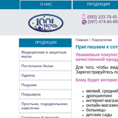
О НАС
ПРОДУКЦИЯ
(093) 103-79-45
(097) 474-84-88
Главная
/
Покупателям
ПРОДУКЦИЯ
Приглашаем к со
Медицинские и защитные
Уважаемые покупате
маски
качественной прод
Постельное белье
Для того, чтобы ви
Зарегестрируйтесь п
Одеяла
Кому будет интерес
Подушки
мелкий, средний
Покрывала
дропшиппинг
интернет-магаз
Простыни, пододеяльники,
онлайн-магазин
наволочки
больницы
детские сады
Гостиничный текстиль