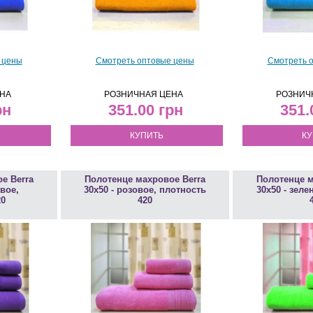
 цены
Смотреть оптовые цены
Смотреть 
НА
РОЗНИЧНАЯ ЦЕНА
РОЗНИЧ
351.00
351
КУПИТЬ
КУ
е Berra
Полотенце махровое Berra
Полотенце м
вое,
30х50 - розовое, плотность
30х50 - зеле
20
420