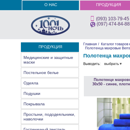
О НАС
ПРОДУКЦИЯ
(093) 103-79-45
(097) 474-84-88
Главная
/
Каталог товаров 
ПРОДУКЦИЯ
/
Полотенца махровые Berra
Полотенца махров
Медицинские и защитные
маски
Выводить:
выбрать▼
Постельное белье
Полотенце махрово
Одеяла
30х50 - синее, плот
Подушки
Покрывала
Простыни, пододеяльники,
наволочки
Гостиничный текстиль