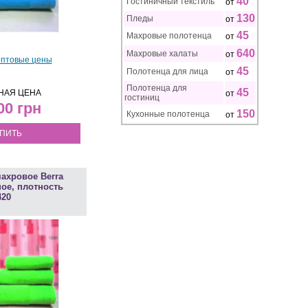
40
Гостиничный текстиль
от
130
Пледы
от
45
Махровые полотенца
от
640
Махровые халаты
от
оптовые цены
45
Полотенца для лица
от
Полотенца для
45
НАЯ ЦЕНА
от
гостиниц
.00
150
Кухонные полотенца
от
ПИТЬ
ахровое Berra
ное, плотность
420