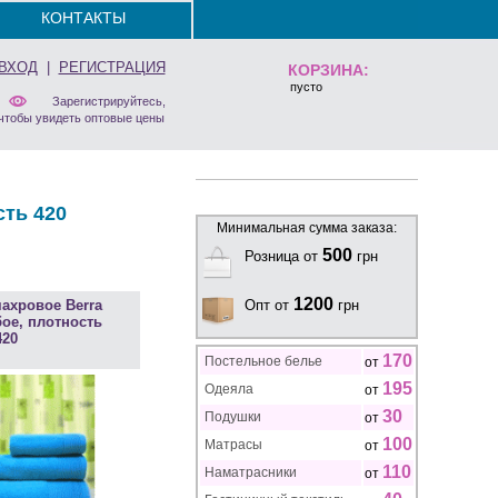
КОНТАКТЫ
ВХОД
|
РЕГИСТРАЦИЯ
КОРЗИНА:
пусто
Зарегистрируйтесь,
чтобы увидеть оптовые цены
сть 420
Минимальная сумма заказа:
500
Розница от
грн
1200
ахровое Berra
Опт от
грн
бое, плотность
420
170
Постельное белье
от
195
Одеяла
от
30
Подушки
от
100
Матрасы
от
110
Наматрасники
от