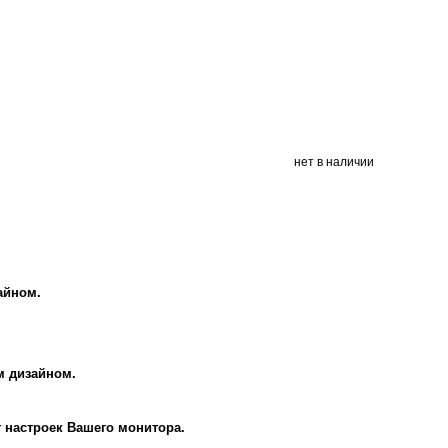
нет в наличии
айном.
м дизайном.
т настроек Вашего монитора.