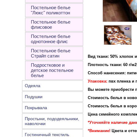
Постельное белье
"Люкс" поликоттон
Постельное белье
флисовое
Постельное белье
однотонное флис
Постельное белье
Страйп сатин
Вид ткани: 50% хлопок 
Подростковое и
Плотность ткани: 60 г/м2
детское постельное
Способ нанесения: пигм
белье
Упаковка:
пвх пленка и 
Одеяла
Вы можете приобрести п
Подушки
Стоимость белья в новой
Стоимость белья в короб
Покрывала
Цена семейного комплек
Простыни, пододеяльники,
*Уточняйте наличие дан
наволочки
*Внимание!
Цвета и отт
Гостиничный текстиль