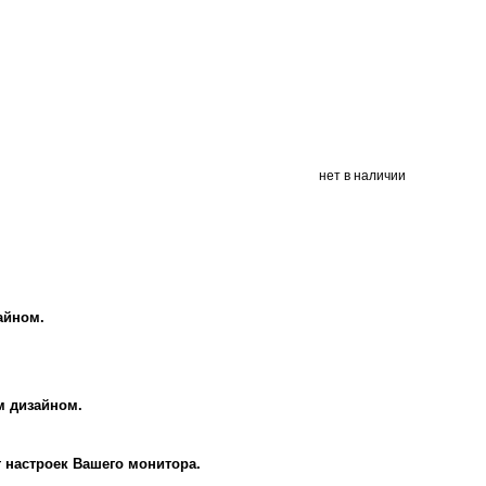
нет в наличии
айном.
м дизайном.
т настроек Вашего монитора.