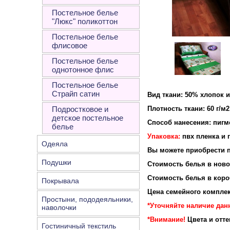
Постельное белье
"Люкс" поликоттон
Постельное белье
флисовое
Постельное белье
однотонное флис
Постельное белье
Страйп сатин
Вид ткани: 50% хлопок 
Подростковое и
Плотность ткани: 60 г/м2
детское постельное
Способ нанесения: пигм
белье
Упаковка:
пвх пленка и 
Одеяла
Вы можете приобрести п
Подушки
Стоимость белья в новой
Стоимость белья в короб
Покрывала
Цена семейного комплек
Простыни, пододеяльники,
*Уточняйте наличие дан
наволочки
*Внимание!
Цвета и отт
Гостиничный текстиль