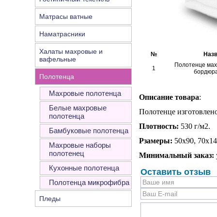
Матрасы ватные
Наматрасники
Халаты махровые и
№
Назв
вафельные
Полотенце мах
1
бордюра
Полотенца
Махровые полотенца
Описание товара
:
Белые махровые
Полотенце изготовлено
полотенца
Плотность:
53
0 г/м2.
Бамбуковые полотенца
Рзамеры:
50х90, 70х14
Махровые наборы
полотенец
Минимальный заказ:
Кухонные полотенца
Оставить отзыв
Полотенца микрофибра
Пледы