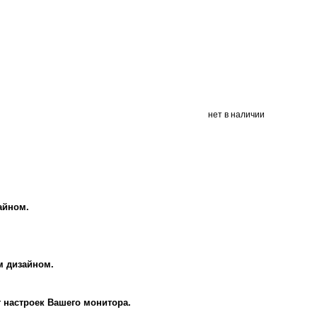
нет в наличии
айном.
м дизайном.
т настроек Вашего монитора.