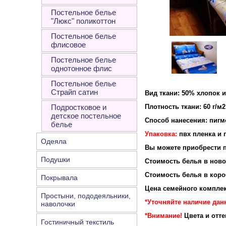
Постельное белье
"Люкс" поликоттон
Постельное белье
флисовое
Постельное белье
однотонное флис
Постельное белье
Страйп сатин
Вид ткани: 50% хлопок 
Подростковое и
Плотность ткани: 60 г/м2
детское постельное
Способ нанесения: пигм
белье
Упаковка:
пвх пленка и 
Одеяла
Вы можете приобрести п
Подушки
Стоимость белья в новой
Стоимость белья в короб
Покрывала
Цена семейного комплек
Простыни, пододеяльники,
*Уточняйте наличие дан
наволочки
*Внимание!
Цвета и отт
Гостиничный текстиль