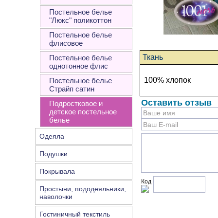
Постельное белье
"Люкс" поликоттон
Постельное белье
флисовое
Ткань
Постельное белье
однотонное флис
100% хлопок
Постельное белье
Страйп сатин
Оставить отзыв
Подростковое и
детское постельное
белье
Одеяла
Подушки
Покрывала
Код с рисунка:
Простыни, пододеяльники,
наволочки
Гостиничный текстиль