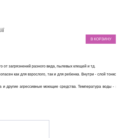
В КОРЗИНУ
о от загрязнений разного вида, пылевых клещей и тд.
асен как для взрослого, так и для ребенка. Внутри - слой тонкого
а и другие агрессивные моющие средства. Температура воды - не