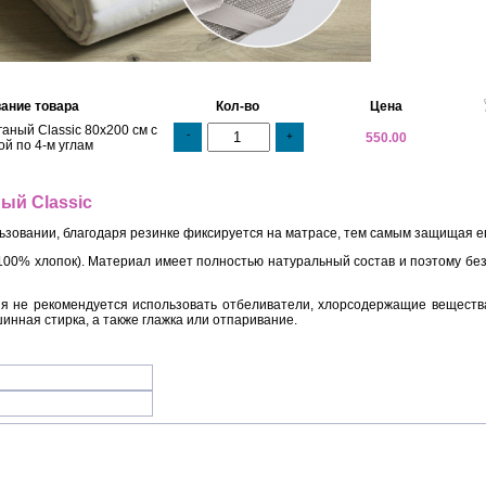
ание товара
Кол-во
Цена
аный Classic 80х200 см с
-
+
550.00
ой по 4-м углам
ый Classic
ьзовании, благодаря резинке фиксируется на матрасе, тем самым защищая ег
100% хлопок). Материал имеет полностью натуральный состав и поэтому безоп
ия не рекомендуется использовать отбеливатели, хлорсодержащие веществ
инная стирка, а также глажка или отпаривание.