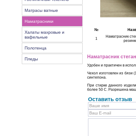
Матрасы ватные
Наматрасники
№
Назв
Халаты махровые и
Наматрасник стег
вафельные
1
резинк
Полотенца
Наматрасник стеган
Пледы
Удобен и практичен в испол
Чехол изготовлен из бязи (
синтепона.
При стирке данного издел
более 50 С. Разрешена маш
Оставить отзыв