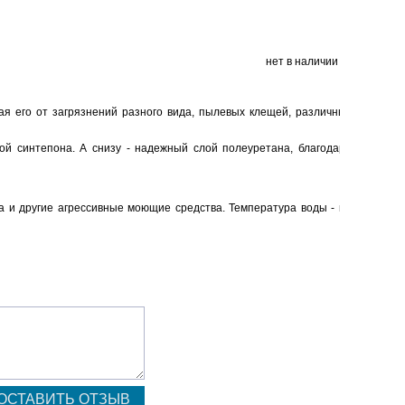
нет в наличии
ая его от загрязнений разного вида, пылевых клещей, различных
лой синтепона. А снизу - надежный слой
полеуретана, благодаря
а и другие агрессивные моющие средства. Температура воды - не