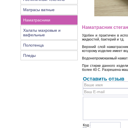
Матрасы ватные
Наматрасники
Наматрасник стега
Халаты махровые и
вафельные
Удобен и практичен в исп
жидкостей, бактерий и тд.
Полотенца
Верхний слой наматрасник
которому изделие имеет в
Пледы
Водонепромокаемый наматра
При стирке данного издел
более 40 С. Разрешена маш
Оставить отзыв
Код с рисунка: