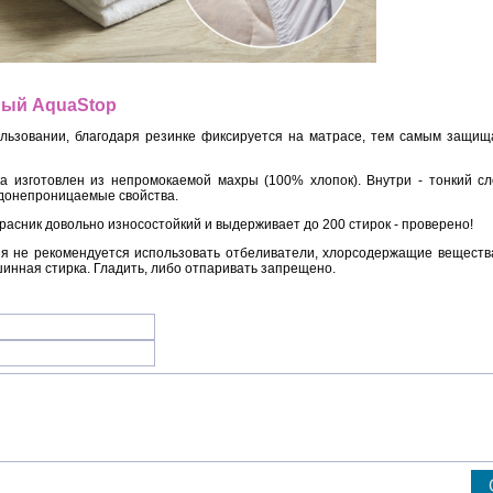
ный AquaStop
ользовании, благодаря резинке фиксируется на матрасе, тем самым защищ
а изготовлен из непромокаемой махры (100% хлопок). Внутри - тонкий с
одонепроницаемые свойства.
сник довольно износостойкий и выдерживает до 200 стирок - проверено!
ия не рекомендуется использовать отбеливатели, хлорсодержащие веществ
инная стирка. Гладить, либо отпаривать запрещено.