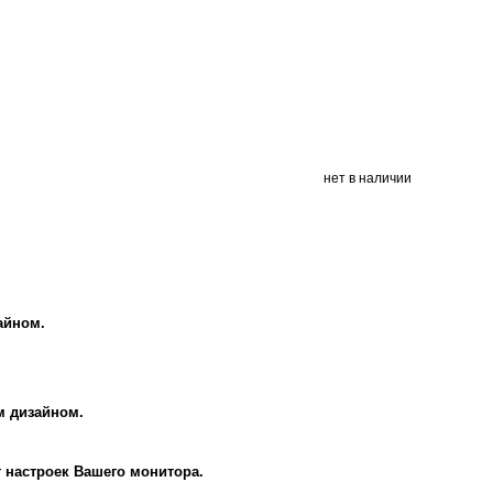
нет в наличии
айном.
м дизайном.
т настроек Вашего монитора.