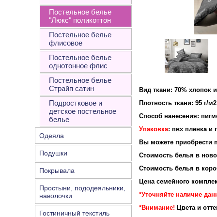
Постельное белье
"Люкс" поликоттон
Постельное белье
флисовое
Постельное белье
однотонное флис
Постельное белье
Страйп сатин
Вид ткани: 70% хлопок 
Подростковое и
Плотность ткан
детское постельное
Способ нанесения: пигм
белье
Упаковка
: пвх пленка и
Одеяла
Вы можете приобрести п
Подушки
Стоимость белья в новой
Стоимость белья в короб
Покрывала
Цена семейного комплек
Простыни, пододеяльники,
*Уточняйте наличие данн
наволочки
*Внимание!
Цвета и отт
Гостиничный текстиль