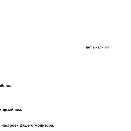
нет в наличии
айном.
м дизайном.
т настроек Вашего монитора.