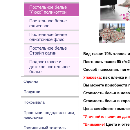
Постельное белье
"Люкс" поликоттон
Постельное белье
флисовое
Постельное белье
однотонное флис
Постельное белье
Страйп сатин
Вид ткани: 70% хлопок 
Подростковое и
Плотность ткан
детское постельное
Способ нанесения: пигм
белье
Упаковка
: пвх пленка и
Одеяла
Вы можете приобрести п
Подушки
Стоимость белья в новой
Стоимость белья в короб
Покрывала
Цена семейного комплек
Простыни, пододеяльники,
*Уточняйте наличие данн
наволочки
*Внимание!
Цвета и отт
Гостиничный текстиль