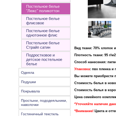
Постельное белье
"Люкс" поликоттон
Постельное белье
флисовое
Постельное белье
однотонное флис
Постельное белье
Страйп сатин
Вид ткани: 70% хлопок 
Подростковое и
Плотность ткан
детское постельное
Способ нанесения: пигм
белье
Упаковка
: пвх пленка и
Одеяла
Вы можете приобрести п
Подушки
Стоимость белья в новой
Стоимость белья в короб
Покрывала
Цена семейного комплек
Простыни, пододеяльники,
*Уточняйте наличие данн
наволочки
*Внимание!
Цвета и отт
Гостиничный текстиль