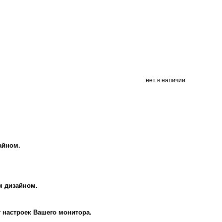
нет в наличии
айном.
м дизайном.
т настроек Вашего монитора.