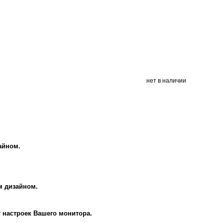
нет в наличии
айном.
м дизайном.
т настроек Вашего монитора.