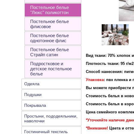
Постельное белье
"Люкс" поликоттон
Постельное белье
флисовое
Постельное белье
однотонное флис
Постельное белье
Страйп сатин
Вид ткани: 70% хлопок 
Подростковое и
Плотность ткан
детское постельное
Способ нанесения: пигм
белье
Упаковка
: пвх пленка и
Одеяла
Вы можете приобрести п
Подушки
Стоимость белья в новой
Стоимость белья в короб
Покрывала
Цена семейного комплек
Простыни, пододеяльники,
*Уточняйте наличие данн
наволочки
*Внимание!
Цвета и отт
Гостиничный текстиль