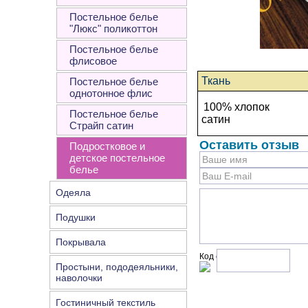
Постельное белье
"Люкс" поликоттон
Постельное белье
флисовое
Ткань
Постельное белье
однотонное флис
100% хлопок
Постельное белье
сатин
Страйп сатин
Оставить отзыв
Подростковое и
детское постельное
белье
Одеяла
Подушки
Покрывала
Код с рисунка:
Простыни, пододеяльники,
наволочки
Гостиничный текстиль