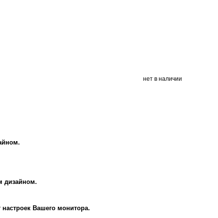
нет в наличии
айном.
м дизайном.
т настроек Вашего монитора.