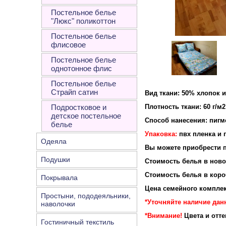
Постельное белье
"Люкс" поликоттон
Постельное белье
флисовое
Постельное белье
однотонное флис
Постельное белье
Страйп сатин
Вид ткани: 50% хлопок 
Подростковое и
Плотность ткани: 60 г/м2
детское постельное
Способ нанесения: пигм
белье
Упаковка:
пвх пленка и 
Одеяла
Вы можете приобрести п
Подушки
Стоимость белья в новой
Стоимость белья в короб
Покрывала
Цена семейного комплек
Простыни, пододеяльники,
*Уточняйте наличие дан
наволочки
*Внимание!
Цвета и отт
Гостиничный текстиль