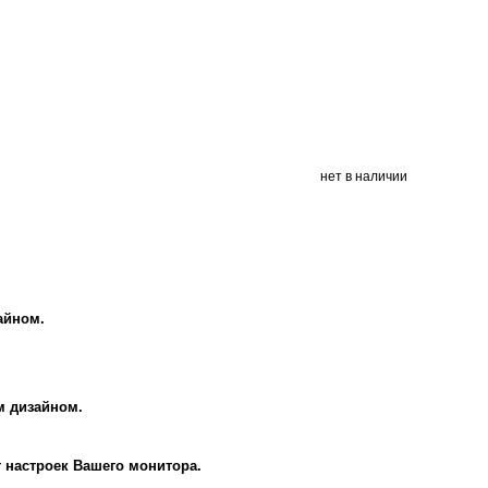
нет в наличии
айном.
м дизайном.
т настроек Вашего монитора.