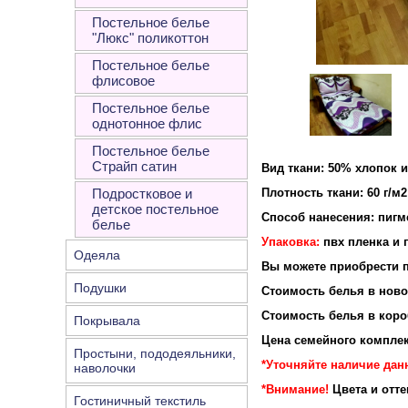
Постельное белье
"Люкс" поликоттон
Постельное белье
флисовое
Постельное белье
однотонное флис
Постельное белье
Страйп сатин
Вид ткани: 50% хлопок 
Подростковое и
Плотность ткани: 60 г/м2
детское постельное
Способ нанесения: пигм
белье
Упаковка:
пвх пленка и 
Одеяла
Вы можете приобрести п
Подушки
Стоимость белья в новой
Стоимость белья в короб
Покрывала
Цена семейного комплек
Простыни, пододеяльники,
*Уточняйте наличие дан
наволочки
*Внимание!
Цвета и отт
Гостиничный текстиль