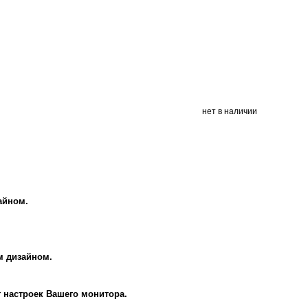
нет в наличии
айном.
м дизайном.
т настроек Вашего монитора.