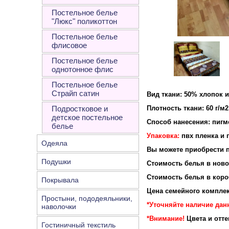
Постельное белье
"Люкс" поликоттон
Постельное белье
флисовое
Постельное белье
однотонное флис
Постельное белье
Страйп сатин
Вид ткани: 50% хлопок 
Подростковое и
Плотность ткани: 60 г/м2
детское постельное
Способ нанесения: пигм
белье
Упаковка:
пвх пленка и 
Одеяла
Вы можете приобрести п
Подушки
Стоимость белья в новой
Стоимость белья в короб
Покрывала
Цена семейного комплек
Простыни, пододеяльники,
*Уточняйте наличие дан
наволочки
*Внимание!
Цвета и отт
Гостиничный текстиль