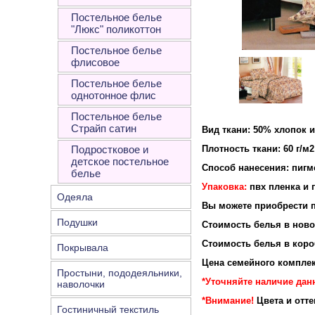
Постельное белье
"Люкс" поликоттон
Постельное белье
флисовое
Постельное белье
однотонное флис
Постельное белье
Страйп сатин
Вид ткани: 50% хлопок 
Подростковое и
Плотность ткани: 60 г/м2
детское постельное
Способ нанесения: пигм
белье
Упаковка:
пвх пленка и 
Одеяла
Вы можете приобрести п
Подушки
Стоимость белья в новой
Стоимость белья в короб
Покрывала
Цена семейного комплек
Простыни, пододеяльники,
*Уточняйте наличие дан
наволочки
*Внимание!
Цвета и отт
Гостиничный текстиль