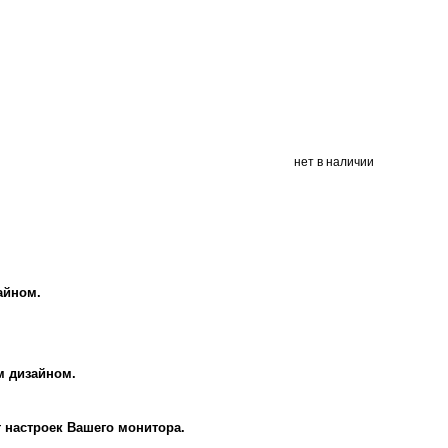
нет в наличии
айном.
м дизайном.
т настроек Вашего монитора.