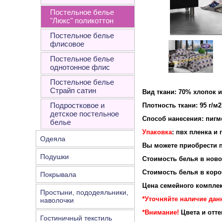
Постельное белье
"Люкс" поликоттон
Постельное белье
флисовое
Постельное белье
однотонное флис
Постельное белье
Страйп сатин
Вид ткани: 70% хлопок 
Подростковое и
Плотность ткан
детское постельное
Способ нанесения: пигм
белье
Упаковка
: пвх пленка и
Одеяла
Вы можете приобрести п
Подушки
Стоимость белья в новой
Стоимость белья в короб
Покрывала
Цена семейного комплек
Простыни, пододеяльники,
*Уточняйте наличие данн
наволочки
*Внимание!
Цвета и отт
Гостиничный текстиль