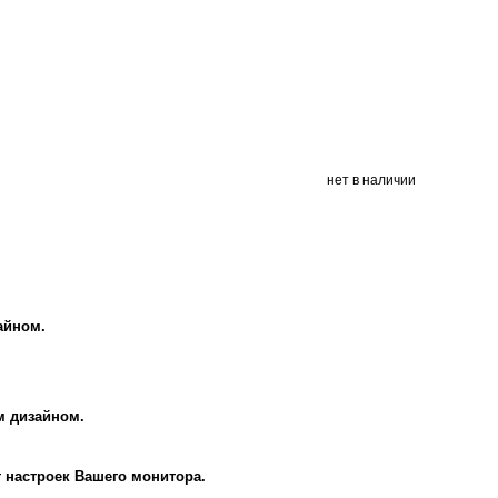
нет в наличии
айном.
м дизайном.
т настроек Вашего монитора.