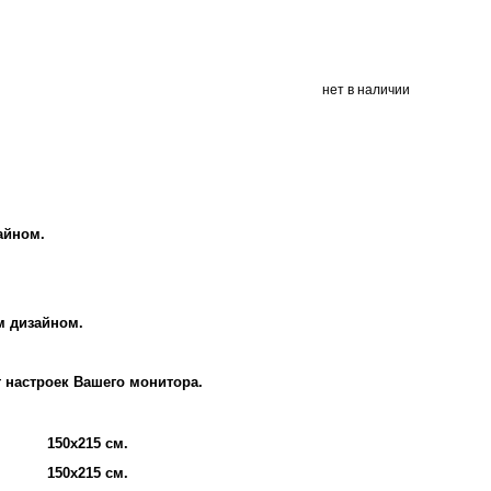
нет в наличии
айном.
м дизайном.
т настроек Вашего монитора.
150х215 см.
150х215 см.