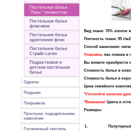
Постельное белье
"Люкс" поликоттон
Постельное белье
флисовое
Вид ткани: 70% хлопок 
Постельное белье
Плотность ткан
однотонное флис
Способ нанесения: пигм
Постельное белье
Страйп сатин
Упаковка
: пвх пленка и
Подростковое и
Вы можете приобрести п
детское постельное
Стоимость белья в новой
белье
Стоимость белья в короб
Одеяла
Цена семейного комплек
Подушки
*Уточняйте наличие данн
*Внимание!
Цвета и отт
Покрывала
Размеры:
Простыни, пододеяльники,
наволочки
1.
Полуторны
Гостиничный текстиль