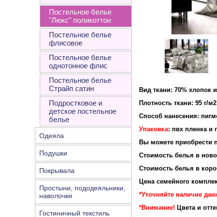
Постельное белье
"Люкс" поликоттон
Постельное белье
флисовое
Постельное белье
однотонное флис
Постельное белье
Страйп сатин
Вид ткани: 70% хлопок 
Подростковое и
Плотность ткан
детское постельное
Способ нанесения: пигм
белье
Упаковка
: пвх пленка и
Одеяла
Вы можете приобрести п
Подушки
Стоимость белья в новой
Стоимость белья в короб
Покрывала
Цена семейного комплек
Простыни, пододеяльники,
*Уточняйте наличие данн
наволочки
*Внимание!
Цвета и отт
Гостиничный текстиль