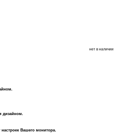
нет в наличии
айном.
м дизайном.
т настроек Вашего монитора.