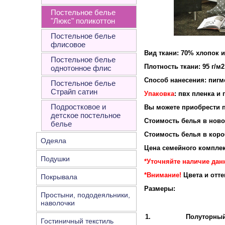
Постельное белье
"Люкс" поликоттон
Постельное белье
флисовое
Вид ткани: 70% хлопок 
Постельное белье
Плотность ткан
однотонное флис
Способ нанесения: пигм
Постельное белье
Страйп сатин
Упаковка
: пвх пленка и
Подростковое и
Вы можете приобрести п
детское постельное
Стоимость белья в новой
белье
Стоимость белья в короб
Одеяла
Цена семейного комплек
Подушки
*Уточняйте наличие данн
*Внимание!
Цвета и отт
Покрывала
Размеры:
Простыни, пододеяльники,
наволочки
1.
Полуторны
Гостиничный текстиль