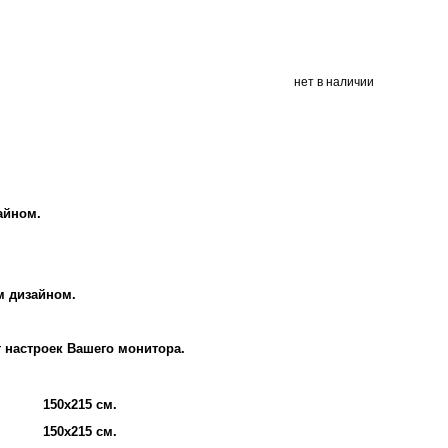
нет в наличии
айном.
м дизайном.
т настроек Вашего монитора.
150х215 см.
150х215 см.