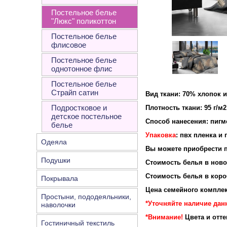
Постельное белье
"Люкс" поликоттон
Постельное белье
флисовое
Постельное белье
однотонное флис
Постельное белье
Страйп сатин
Вид ткани: 70% хлопок 
Подростковое и
Плотность ткан
детское постельное
Способ нанесения: пигм
белье
Упаковка
: пвх пленка и
Одеяла
Вы можете приобрести п
Подушки
Стоимость белья в новой
Стоимость белья в короб
Покрывала
Цена семейного комплек
Простыни, пододеяльники,
*Уточняйте наличие данн
наволочки
*Внимание!
Цвета и отт
Гостиничный текстиль