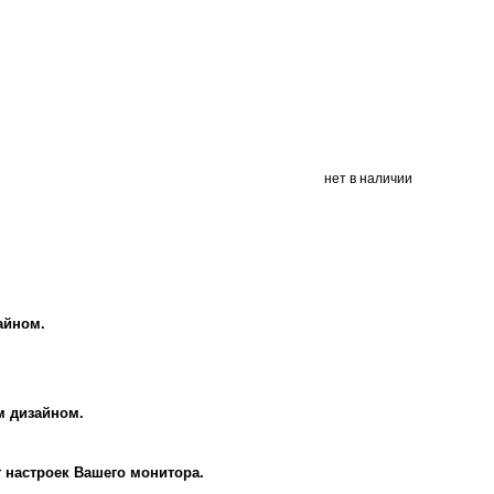
нет в наличии
айном.
м дизайном.
т настроек Вашего монитора.