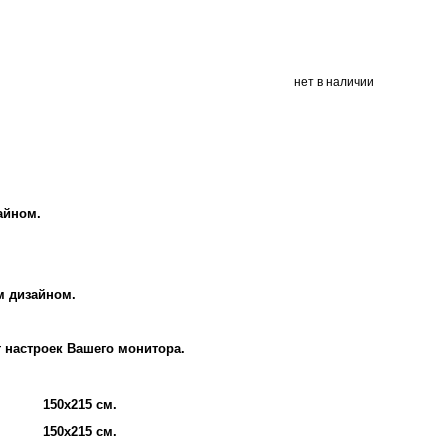
нет в наличии
айном.
м дизайном.
т настроек Вашего монитора.
150х215 см.
150х215 см.