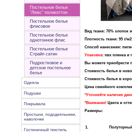
Постельное белье
"Люкс" поликоттон
Постельное белье
флисовое
Вид ткани: 70% хлопок 
Постельное белье
Плотность ткан
однотонное флис
Способ нанесения: пигм
Постельное белье
Страйп сатин
Упаковка
: пвх пленка и
Подростковое и
Вы можете приобрести п
детское постельное
Стоимость белья в новой
белье
Стоимость белья в короб
Одеяла
Цена семейного комплек
Подушки
*Уточняйте наличие данн
*Внимание!
Цвета и отт
Покрывала
Размеры:
Простыни, пододеяльники,
наволочки
1.
Полуторны
Гостиничный текстиль