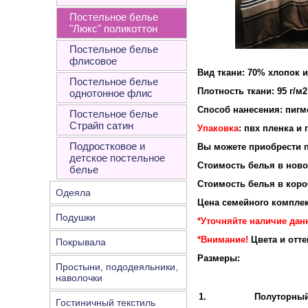
Постельное белье
"Люкс" поликоттон
Постельное белье
флисовое
Вид ткани: 70% хлопок 
Постельное белье
Плотность ткан
однотонное флис
Способ нанесения: пигм
Постельное белье
Страйп сатин
Упаковка
: пвх пленка и
Подростковое и
Вы можете приобрести п
детское постельное
Стоимость белья в новой
белье
Стоимость белья в короб
Одеяла
Цена семейного комплек
Подушки
*Уточняйте наличие данн
*Внимание!
Цвета и отт
Покрывала
Размеры:
Простыни, пододеяльники,
наволочки
1.
Полуторны
Гостиничный текстиль