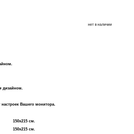
нет в наличии
айном.
м дизайном.
т настроек Вашего монитора.
150х215 см.
150х215 см.