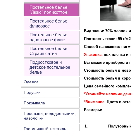
Постельное белье
"Люкс" поликоттон
Постельное белье
флисовое
Вид ткани: 70% хлопок 
Постельное белье
Плотность ткан
однотонное флис
Способ нанесения: пигм
Постельное белье
Страйп сатин
Упаковка
: пвх пленка и
Подростковое и
Вы можете приобрести п
детское постельное
Стоимость белья в новой
белье
Стоимость белья в короб
Одеяла
Цена семейного комплек
Подушки
*Уточняйте наличие данн
*Внимание!
Цвета и отт
Покрывала
Размеры:
Простыни, пододеяльники,
наволочки
1.
Полуторны
Гостиничный текстиль