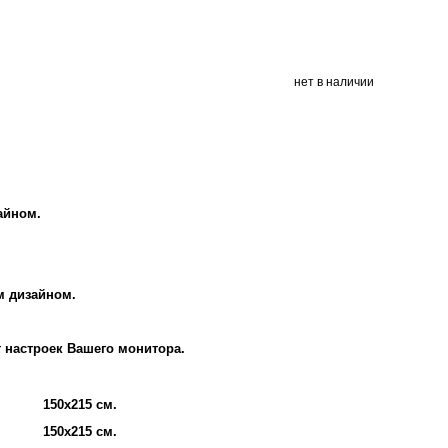
нет в наличии
айном.
м дизайном.
т настроек Вашего монитора.
150х215 см.
150х215 см.