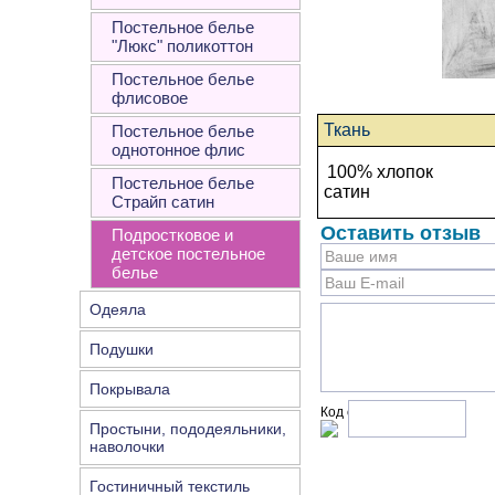
Постельное белье
"Люкс" поликоттон
Постельное белье
флисовое
Ткань
Постельное белье
однотонное флис
100% хлопок
Постельное белье
сатин
Страйп сатин
Оставить отзыв
Подростковое и
детское постельное
белье
Одеяла
Подушки
Покрывала
Код с рисунка:
Простыни, пододеяльники,
наволочки
Гостиничный текстиль