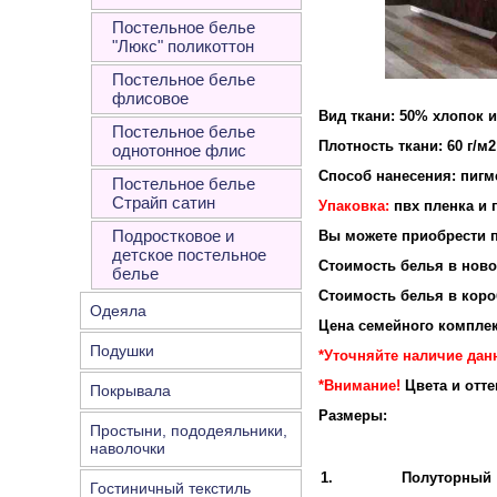
Постельное белье
"Люкс" поликоттон
Постельное белье
флисовое
Вид ткани: 50% хлопок 
Постельное белье
Плотность ткани: 60 г/м2
однотонное флис
Способ нанесения: пигм
Постельное белье
Страйп сатин
Упаковка:
пвх пленка и 
Подростковое и
Вы можете приобрести п
детское постельное
Стоимость белья в новой
белье
Стоимость белья в короб
Одеяла
Цена семейного комплек
Подушки
*Уточняйте наличие дан
*Внимание!
Цвета и отт
Покрывала
Размеры:
Простыни, пододеяльники,
наволочки
1.
Полуторный
Гостиничный текстиль