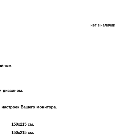
нет в наличии
айном.
м дизайном.
т настроек Вашего монитора.
150х215 см.
150х215 см.