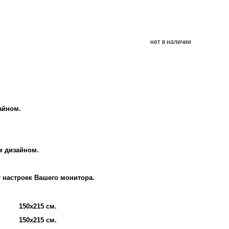
нет в наличии
айном.
м дизайном.
т настроек Вашего монитора.
150х215 см.
150х215 см.