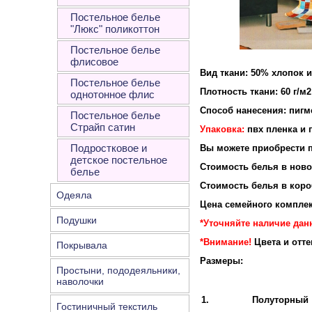
Постельное белье
"Люкс" поликоттон
Постельное белье
флисовое
Вид ткани: 50% хлопок 
Постельное белье
Плотность ткани: 60 г/м2
однотонное флис
Способ нанесения: пигм
Постельное белье
Страйп сатин
Упаковка:
пвх пленка и 
Подростковое и
Вы можете приобрести п
детское постельное
Стоимость белья в новой
белье
Стоимость белья в короб
Одеяла
Цена семейного комплек
Подушки
*Уточняйте наличие дан
*Внимание!
Цвета и отт
Покрывала
Размеры:
Простыни, пододеяльники,
наволочки
1.
Полуторный
Гостиничный текстиль