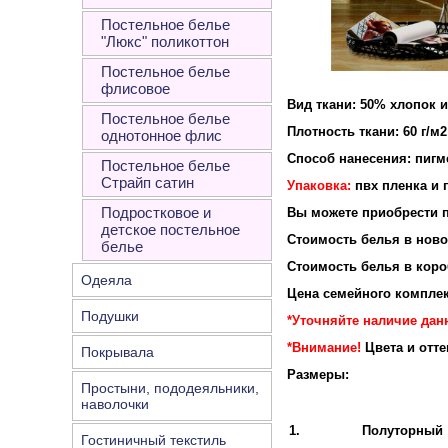
Постельное белье
"Люкс" поликоттон
Постельное белье
флисовое
Вид ткани: 50% хлопок 
Постельное белье
Плотность ткани: 60 г/м2
однотонное флис
Способ нанесения: пигм
Постельное белье
Страйп сатин
Упаковка:
пвх пленка и 
Подростковое и
Вы можете приобрести п
детское постельное
Стоимость белья в новой
белье
Стоимость белья в короб
Одеяла
Цена семейного комплек
Подушки
*Уточняйте наличие дан
*Внимание!
Цвета и отт
Покрывала
Размеры:
Простыни, пододеяльники,
наволочки
1.
Полуторный
Гостиничный текстиль