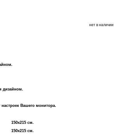
нет в наличии
айном.
м дизайном.
т настроек Вашего монитора.
150х215 см.
150х215 см.