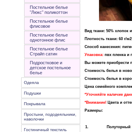
Постельное белье
"Люкс" поликоттон
Постельное белье
флисовое
Вид ткани: 50% хлопок 
Постельное белье
Плотность ткани: 60 г/м2
однотонное флис
Способ нанесения: пигм
Постельное белье
Страйп сатин
Упаковка:
пвх пленка и 
Подростковое и
Вы можете приобрести п
детское постельное
Стоимость белья в новой
белье
Стоимость белья в короб
Одеяла
Цена семейного комплек
Подушки
*Уточняйте наличие дан
*Внимание!
Цвета и отт
Покрывала
Размеры:
Простыни, пододеяльники,
наволочки
1.
Полуторный
Гостиничный текстиль