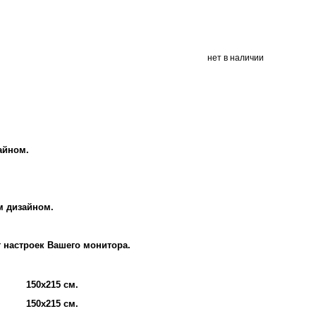
нет в наличии
айном.
м дизайном.
т настроек Вашего монитора.
150х215 см.
150х215 см.