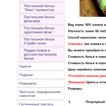
Постельное белье
"Люкс" поликоттон
Постельное белье
флисовое
Вид ткани: 50% хлопок 
Постельное белье
Плотность ткани: 60 г/м2
однотонное флис
Способ нанесения: пигм
Постельное белье
Страйп сатин
Упаковка:
пвх пленка и 
Подростковое и
Вы можете приобрести п
детское постельное
Стоимость белья в новой
белье
Стоимость белья в короб
Одеяла
Цена семейного комплек
Подушки
*Уточняйте наличие дан
*Внимание!
Цвета и отт
Покрывала
Размеры:
Простыни, пододеяльники,
наволочки
1.
Полуторный
Гостиничный текстиль