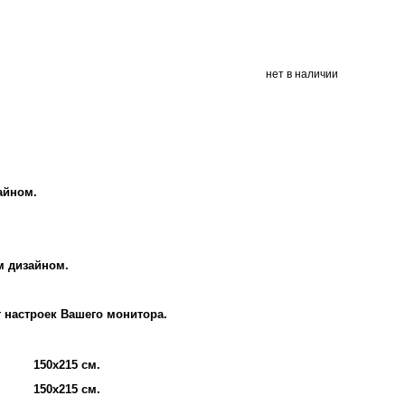
нет в наличии
айном.
м дизайном.
т настроек Вашего монитора.
150х215 см.
150х215 см.