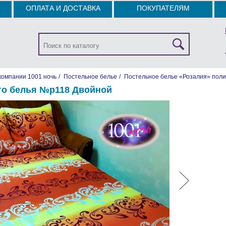
ОПЛАТА И ДОСТАВКА
ПОКУПАТЕЛЯМ
компании 1001 ночь
/
Постельное белье
/
Постельное белье «Розалия» поли
го белья №р118 Двойной