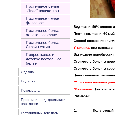
Постельное белье
"Люкс" поликоттон
Постельное белье
флисовое
Вид ткани: 50% хлопок 
Постельное белье
Плотность ткани: 60 г/м2
однотонное флис
Способ нанесения: пигм
Постельное белье
Страйп сатин
Упаковка:
пвх пленка и 
Подростковое и
Вы можете приобрести п
детское постельное
Стоимость белья в новой
белье
Стоимость белья в короб
Одеяла
Цена семейного комплек
Подушки
*Уточняйте наличие дан
*Внимание!
Цвета и отт
Покрывала
Размеры:
Простыни, пододеяльники,
наволочки
1.
Полуторный
Гостиничный текстиль