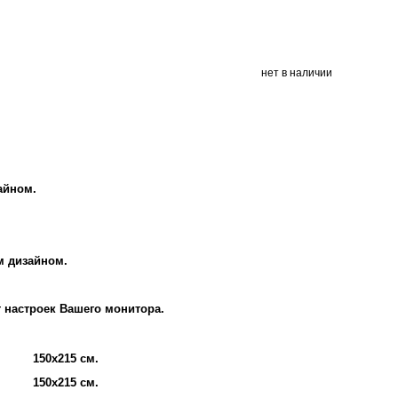
нет в наличии
айном.
м дизайном.
т настроек Вашего монитора.
150х215 см.
150х215 см.