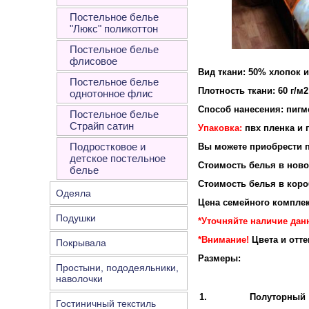
Постельное белье
"Люкс" поликоттон
Постельное белье
флисовое
Вид ткани: 50% хлопок 
Постельное белье
Плотность ткани: 60 г/м2
однотонное флис
Способ нанесения: пигм
Постельное белье
Страйп сатин
Упаковка:
пвх пленка и 
Подростковое и
Вы можете приобрести п
детское постельное
Стоимость белья в новой
белье
Стоимость белья в короб
Одеяла
Цена семейного комплек
Подушки
*Уточняйте наличие дан
*Внимание!
Цвета и отт
Покрывала
Размеры:
Простыни, пододеяльники,
наволочки
1.
Полуторный
Гостиничный текстиль