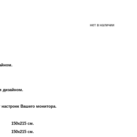
нет в наличии
айном.
м дизайном.
т настроек Вашего монитора.
150х215 см.
150х215 см.