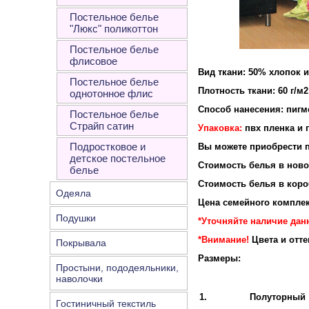
Постельное белье
"Люкс" поликоттон
Постельное белье
флисовое
Вид ткани: 50% хлопок 
Постельное белье
Плотность ткани: 60 г/м2
однотонное флис
Способ нанесения: пигм
Постельное белье
Страйп сатин
Упаковка:
пвх пленка и 
Подростковое и
Вы можете приобрести п
детское постельное
Стоимость белья в новой
белье
Стоимость белья в короб
Одеяла
Цена семейного комплек
Подушки
*Уточняйте наличие дан
*Внимание!
Цвета и отт
Покрывала
Размеры:
Простыни, пододеяльники,
наволочки
1.
Полуторный
Гостиничный текстиль