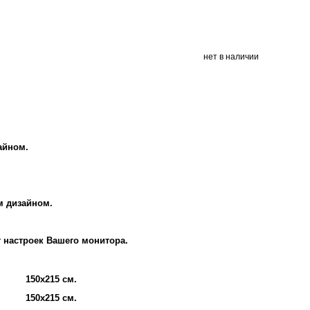
нет в наличии
айном.
м дизайном.
т настроек Вашего монитора.
150х215 см.
150х215 см.