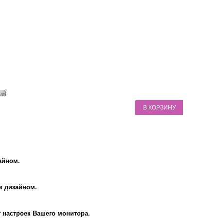
В КОРЗИНУ
айном.
м дизайном.
т настроек Вашего монитора.