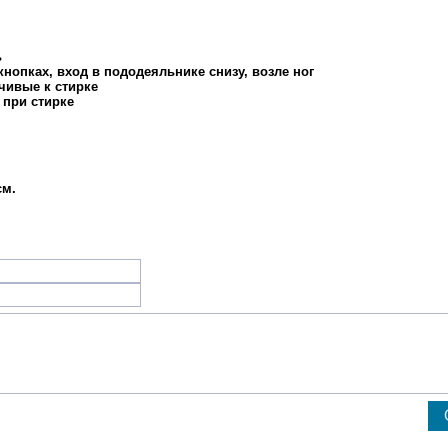
ь
нопках, вход в пододеяльнике снизу, возле ног
чивые к стирке
 при стирке
см.