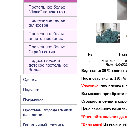
Постельное белье
"Люкс" поликоттон
Постельное белье
флисовое
Постельное белье
однотонное флис
Постельное белье
Страйп сатин
№
Назв
Подростковое и
Комплект посте
1
детское постельное
Люкс №бл526
белье
Вид ткани: 80 % хлопок 
Плотность ткани: 130 г/м
Одеяла
Упаковка:
пвх пленка и 
Подушки
Вы можете приобрести п
Покрывала
Стоимость белья в короб
Цена семейного комплек
Простыни, пододеяльники,
наволочки
*Уточняйте наличие дан
*Внимание!
Цвета и отт
Гостиничный текстиль