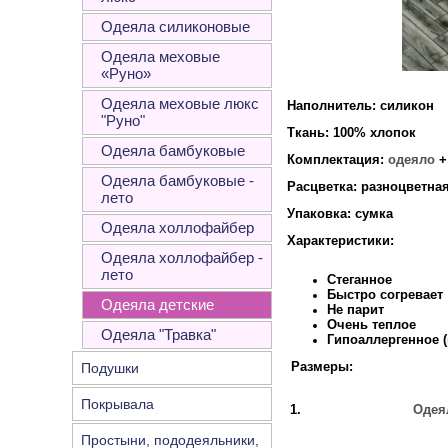
Одеяла силиконовые
Одеяла меховые
«Руно»
Одеяла меховые люкс
Наполнитель: силикон
"Руно"
Ткань: 100% хлопок
Одеяла бамбуковые
Комплектация:
одеяло
Одеяла бамбуковые -
Расцветка: разноцветна
лето
Упаковка: сумка
Одеяла холлофайбер
Характеристики:
Одеяла холлофайбер -
лето
Стеганное
Быстро согревает
Одеяла детские
Не парит
Очень теплое
Одеяла "Травка"
Гипоаллергенное 
Размеры:
Подушки
Покрывала
1.
Одея
Простыни, пододеяльники,