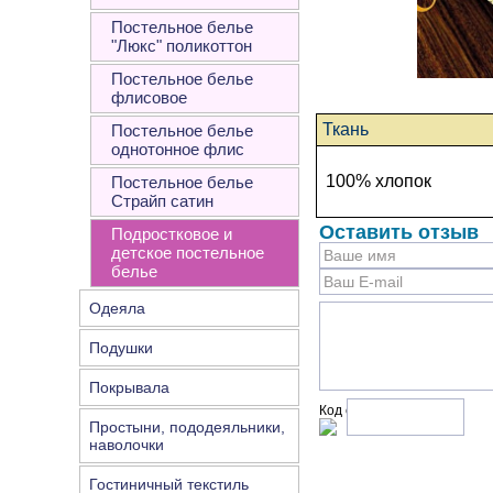
Постельное белье
"Люкс" поликоттон
Постельное белье
флисовое
Ткань
Постельное белье
однотонное флис
100% хлопок
Постельное белье
Страйп сатин
Оставить отзыв
Подростковое и
детское постельное
белье
Одеяла
Подушки
Покрывала
Код с рисунка:
Простыни, пододеяльники,
наволочки
Гостиничный текстиль