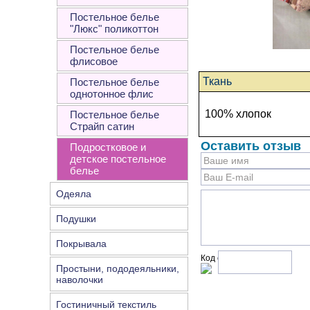
Постельное белье
"Люкс" поликоттон
Постельное белье
флисовое
Ткань
Постельное белье
однотонное флис
100% хлопок
Постельное белье
Страйп сатин
Оставить отзыв
Подростковое и
детское постельное
белье
Одеяла
Подушки
Покрывала
Код с рисунка:
Простыни, пододеяльники,
наволочки
Гостиничный текстиль