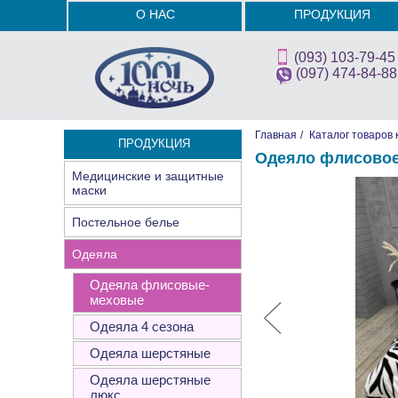
О НАС
ПРОДУКЦИЯ
(093) 103-79-45
(097) 474-84-88
Главная
/
Каталог товаров 
ПРОДУКЦИЯ
Одеяло флисово
Медицинские и защитные
маски
Постельное белье
Одеяла
Одеяла флисовые-
меховые
Одеяла 4 сезона
Одеяла шерстяные
Одеяла шерстяные
люкс