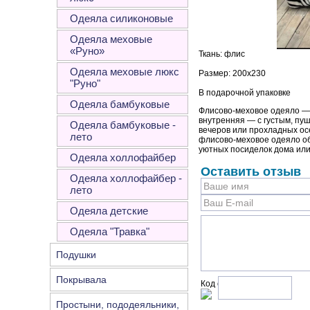
Одеяла силиконовые
Одеяла меховые
«Руно»
Ткань: флис
Одеяла меховые люкс
Размер: 200х230
"Руно"
В подарочной упаковке
Одеяла бамбуковые
Флисово-меховое одеяло — 
внутренняя — с густым, пу
Одеяла бамбуковые -
вечеров или прохладных ос
лето
флисово-меховое одеяло об
уютных посиделок дома или 
Одеяла холлофайбер
Оставить отзыв
Одеяла холлофайбер -
лето
Одеяла детские
Одеяла "Травка"
Подушки
Покрывала
Код с рисунка:
Простыни, пододеяльники,