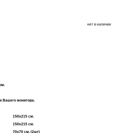
нет в наличии
ом.
ек Вашего монитора.
150х215 см.
150х215 см.
70х70 см. (2шт)