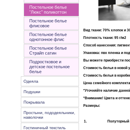
Постельное белье
"Люкс" поликоттон
Постельное белье
флисовое
Вид ткани: 70% хлопок и 
Постельное белье
Плотность ткани:
однотонное флис
Способ нанесения: пигмен
Постельное белье
Страйп сатин
Упаковка
: пвх пленка и по
Вы можете приобрести пос
Подростковое и
детское постельное
Стоимость белья в новой у
белье
Стоимость белья в коробке
Одеяла
Цена семейного комплекта
*Уточняйте наличие данной
Подушки
*Внимание!
Цвета и оттенк
Покрывала
Размеры:
Простыни, пододеяльники,
наволочки
1.
Полуторный
Гостиничный текстиль