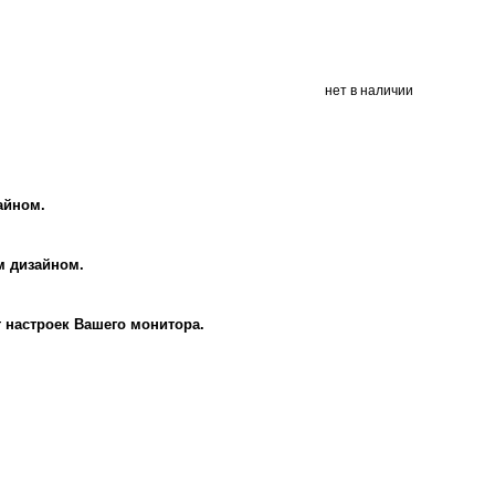
нет в наличии
айном.
м дизайном.
т настроек Вашего монитора.