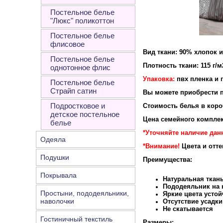
Постельное белье
"Люкс" поликоттон
Постельное белье
флисовое
Вид ткани: 90% хлопок 
Постельное белье
Плотность ткани: 115 г/м
однотонное флис
Упаковка:
пвх пленка и 
Постельное белье
Страйп сатин
Вы можете приобрести п
Подростковое и
Стоимость белья в короб
детское постельное
Цена семейного комплек
белье
*Уточняйте наличие дан
Одеяла
*Внимание!
Цвета и отт
Подушки
Преимущества:
Покрывала
Натуральная ткан
Пододеяльник на к
Простыни, пододеяльники,
Яркие цвета устой
наволочки
Отсутствие усадки
Не скатывается
Гостиничный текстиль
Размеры: