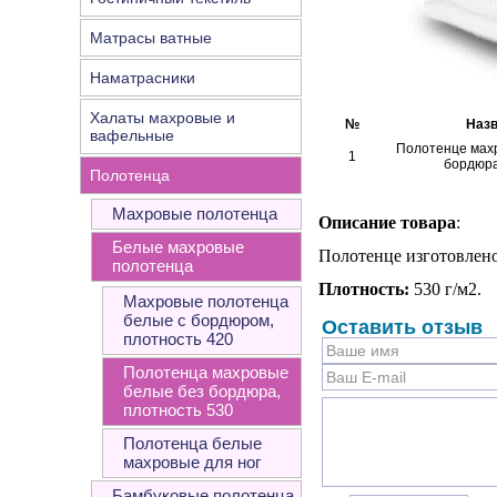
Матрасы ватные
Наматрасники
Халаты махровые и
№
Назв
вафельные
Полотенце махр
1
бордюра
Полотенца
Махровые полотенца
Описание товара
:
Белые махровые
Полотенце изготовлено
полотенца
Плотность:
530 г/м2.
Махровые полотенца
белые с бордюром,
Оставить отзыв
плотность 420
Полотенца махровые
белые без бордюра,
плотность 530
Полотенца белые
махровые для ног
Бамбуковые полотенца