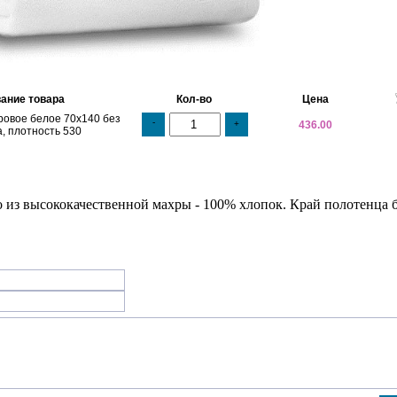
ание товара
Кол-во
Цена
овое белое 70х140 без
-
+
436.00
, плотность 530
 из высококачественной махры - 100% хлопок. Край полотенца 