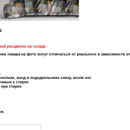
2
ной расцветки на складе
енки товара на фото могут отличаться от реального в зависимости о
ь
нопках, вход в пододеяльнике снизу, возле ног
чивые к стирке
 при стирке
см.