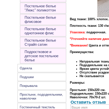
Постельное белье
"Люкс" поликоттон
Постельное белье
Вид ткани: 100% хлопок.
флисовое
Плотность ткани: 130 г/м
Постельное белье
Упаковка:
подарочная.
однотонное флис
*Уточняйте наличие дан
Постельное белье
Страйп сатин
*Внимание!
Цвета и отт
Подростковое и
Преимущества:
детское постельное
белье
Натуральная ткан
Пододеяльник на к
Одеяла
Яркие цвета устой
Отсутствие усадки
Не скатывается
Подушки
Размеры:
Покрывала
Простыня: 150х220 см.
Пододеяльник: 150х220 
Простыни, пододеяльники,
Наволочки: 70х70-2 шт.
наволочки
Оставить отзыв
Гостиничный текстиль