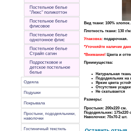
Постельное белье
"Люкс" поликоттон
Постельное белье
Вид ткани: 100% хлопок.
флисовое
Плотность ткани: 130 г/м
Постельное белье
Упаковка:
подарочная.
однотонное флис
*Уточняйте наличие дан
Постельное белье
Страйп сатин
*Внимание!
Цвета и отт
Подростковое и
Преимущества:
детское постельное
белье
Натуральная ткан
Пододеяльник на к
Одеяла
Яркие цвета устой
Отсутствие усадки
Не скатывается
Подушки
Размеры:
Покрывала
Простыня: 200х220 см.
Пододеяльник: 175х220 
Простыни, пододеяльники,
Наволочки: 70х70-2 шт.
наволочки
Гостиничный текстиль
Оставить отзыв