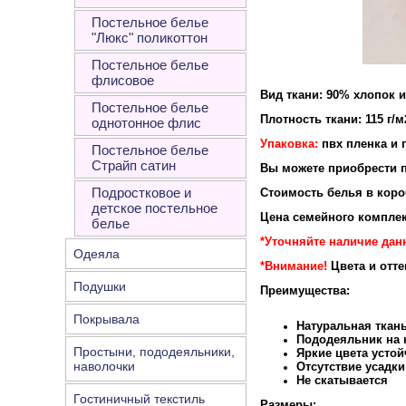
Постельное белье
"Люкс" поликоттон
Постельное белье
флисовое
Вид ткани: 90% хлопок 
Постельное белье
Плотность ткани: 115 г/м
однотонное флис
Упаковка:
пвх пленка и 
Постельное белье
Страйп сатин
Вы можете приобрести п
Подростковое и
Стоимость белья в короб
детское постельное
Цена семейного комплек
белье
*Уточняйте наличие дан
Одеяла
*Внимание!
Цвета и отт
Подушки
Преимущества:
Покрывала
Натуральная ткан
Пододеяльник на к
Простыни, пододеяльники,
Яркие цвета устой
наволочки
Отсутствие усадки
Не скатывается
Гостиничный текстиль
Размеры: