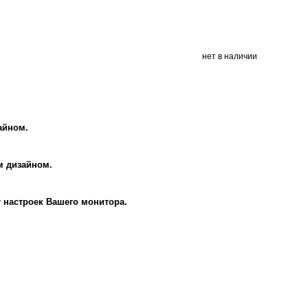
нет в наличии
айном.
м дизайном.
т настроек Вашего монитора.