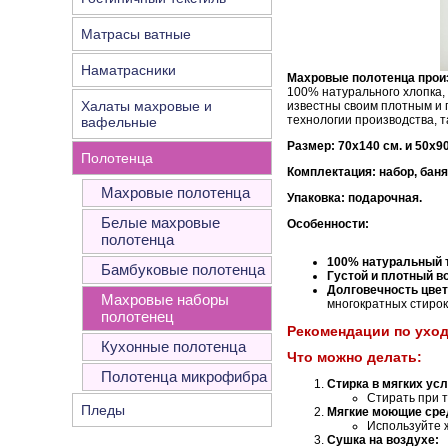
Матрасы ватные
Наматрасники
Махровые полотенца прои
100% натурального хлопка,
Халаты махровые и
известны своим плотным и 
технологии производства, т
вафельные
Размер: 70х140 см. и 50х90
Полотенца
Комплектация: набор, баня
Махровые полотенца
Упаковка: подарочная.
Белые махровые
Особенности:
полотенца
100% натуральный 
Бамбуковые полотенца
Густой и плотный в
Долговечность цве
Махровые наборы
многократных стирок
полотенец
Рекомендации по ухо
Кухонные полотенца
Что можно делать:
Полотенца микрофибра
Стирка в мягких ус
Стирать при 
Пледы
Мягкие моющие сре
Используйте 
Сушка на воздухе: