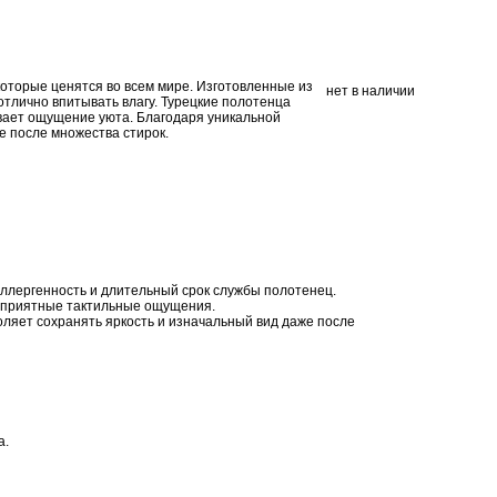
которые ценятся во всем мире. Изготовленные из
нет в наличии
отлично впитывать влагу. Турецкие полотенца
вает ощущение уюта. Благодаря уникальной
е после множества стирок.
ллергенность и длительный срок службы полотенец.
т приятные тактильные ощущения.
ляет сохранять яркость и изначальный вид даже после
а.