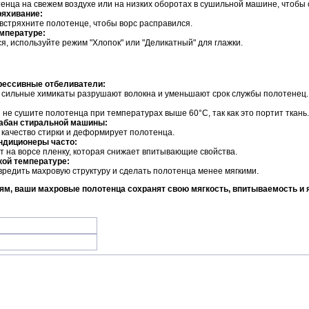
нца на свежем воздухе или на низких оборотах в сушильной машине, чтобы с
ряхивание:
встряхните полотенце, чтобы ворс расправился.
емпературе:
я, используйте режим "Хлопок" или "Деликатный" для глажки.
рессивные отбеливатели:
е сильные химикаты разрушают волокна и уменьшают срок службы полотенец.
 не сушите полотенца при температурах выше 60°C, так как это портит ткань.
рабан стиральной машины:
 качество стирки и деформирует полотенца.
ндиционеры часто:
т на ворсе пленку, которая снижает впитывающие свойства.
кой температуре:
вредить махровую структуру и сделать полотенца менее мягкими.
м, ваши махровые полотенца сохранят свою мягкость, впитываемость и я