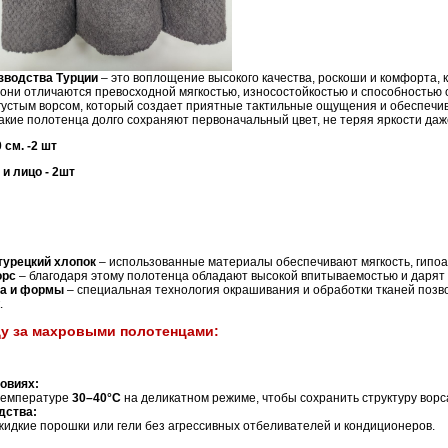
зводства Турции
– это воплощение высокого качества, роскоши и комфорта, 
 они отличаются превосходной мягкостью, износостойкостью и способностью 
густым ворсом, который создает приятные тактильные ощущения и обеспечи
акие полотенца долго сохраняют первоначальный цвет, не теряя яркости даж
 см. -2 шт
 и лицо - 2шт
турецкий хлопок
– использованные материалы обеспечивают мягкость, гипоа
орс
– благодаря этому полотенца обладают высокой впитываемостью и даря
та и формы
– специальная технология окрашивания и обработки тканей позво
.
ду за махровыми полотенцами:
ловиях:
температуре
30–40°C
на деликатном режиме, чтобы сохранить структуру ворс
дства:
жидкие порошки или гели без агрессивных отбеливателей и кондиционеров.