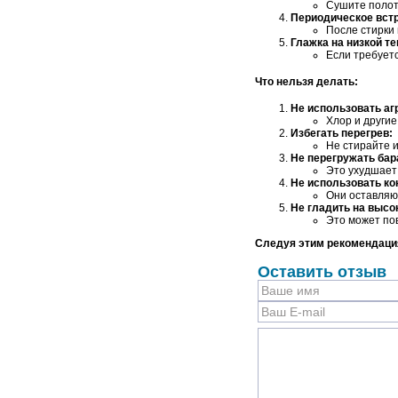
Сушите полоте
Периодическое вст
После стирки 
Глажка на низкой т
Если требуетс
Что нельзя делать:
Не использовать аг
Хлор и други
Избегать перегрев:
Не стирайте и
Не перегружать ба
Это ухудшает
Не использовать ко
Они оставляю
Не гладить на высо
Это может по
Следуя этим рекомендация
Оставить отзыв