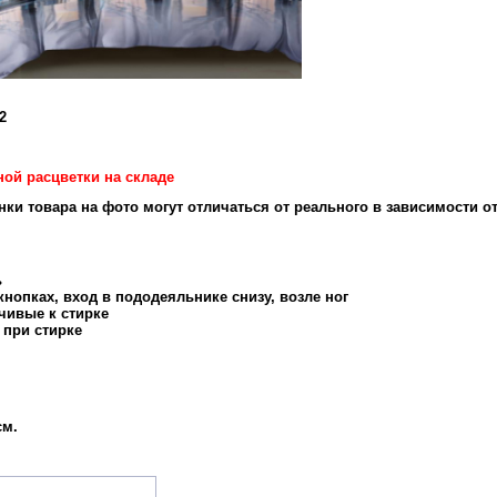
2
ной расцветки на складе
енки товара на фото могут отличаться от реального в зависимости о
ь
нопках, вход в пододеяльнике снизу, возле ног
чивые к стирке
 при стирке
см.