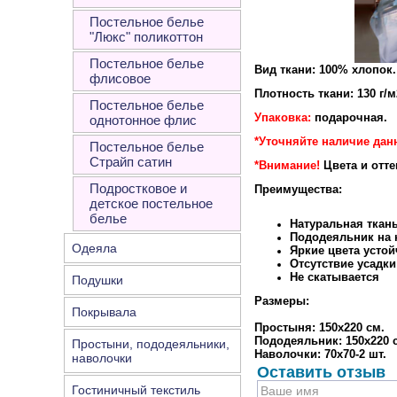
Постельное белье
"Люкс" поликоттон
Постельное белье
Вид ткани: 100% хлопок.
флисовое
Плотность ткани: 130 г/м
Постельное белье
Упаковка:
подарочная.
однотонное флис
*Уточняйте наличие дан
Постельное белье
Страйп сатин
*Внимание!
Цвета и отт
Подростковое и
Преимущества:
детское постельное
белье
Натуральная ткан
Пододеяльник на к
Одеяла
Яркие цвета устой
Отсутствие усадки
Не скатывается
Подушки
Размеры:
Покрывала
Простыня: 150х220 см.
Пододеяльник: 150х220 
Простыни, пододеяльники,
Наволочки: 70х70-2 шт.
наволочки
Оставить отзыв
Гостиничный текстиль