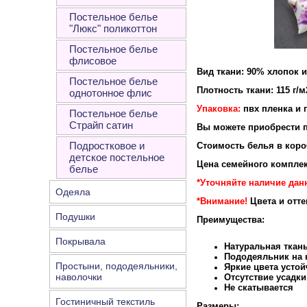
Постельное белье
"Люкс" поликоттон
Постельное белье
флисовое
Вид ткани: 90% хлопок 
Постельное белье
Плотность ткани: 115 г/м
однотонное флис
Упаковка:
пвх пленка и 
Постельное белье
Страйп сатин
Вы можете приобрести п
Подростковое и
Стоимость белья в короб
детское постельное
Цена семейного комплек
белье
*Уточняйте наличие дан
Одеяла
*Внимание!
Цвета и отт
Подушки
Преимущества:
Покрывала
Натуральная ткан
Пододеяльник на к
Простыни, пододеяльники,
Яркие цвета устой
наволочки
Отсутствие усадки
Не скатывается
Гостиничный текстиль
Размеры: