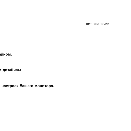
нет в наличии
айном.
м дизайном.
т настроек Вашего монитора.