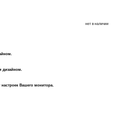
нет в наличии
айном.
м дизайном.
т настроек Вашего монитора.