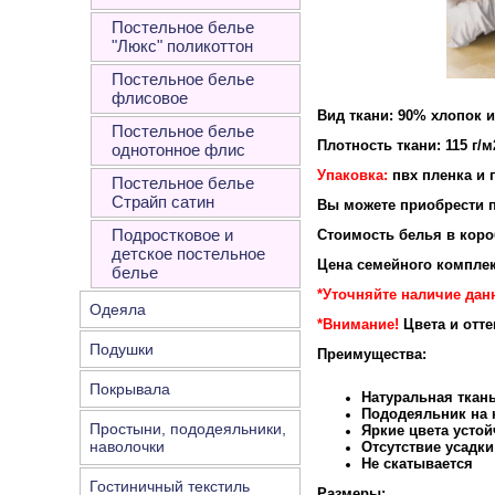
Постельное белье
"Люкс" поликоттон
Постельное белье
флисовое
Вид ткани: 90% хлопок 
Постельное белье
Плотность ткани: 115 г/м
однотонное флис
Упаковка:
пвх пленка и 
Постельное белье
Страйп сатин
Вы можете приобрести п
Подростковое и
Стоимость белья в короб
детское постельное
Цена семейного комплек
белье
*Уточняйте наличие дан
Одеяла
*Внимание!
Цвета и отт
Подушки
Преимущества:
Покрывала
Натуральная ткан
Пододеяльник на к
Простыни, пододеяльники,
Яркие цвета устой
наволочки
Отсутствие усадки
Не скатывается
Гостиничный текстиль
Размеры: